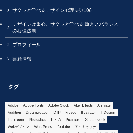
サクッと学べるデザイン心理法則108
デザインは重心。サクッと学べる 重さとバランス
の心理法則
プロフィール
書籍情報
タグ
Adobe
Adobe Fonts
Adobe Stock
After Effects
Animate
Audition
Dreamweaver
DTP
Fresco
Illustrator
InDesign
Lightroom
Photoshop
PIXTA
Premiere
Shutterstock
Webデザイン
WordPress
Youtube
アイキャッチ