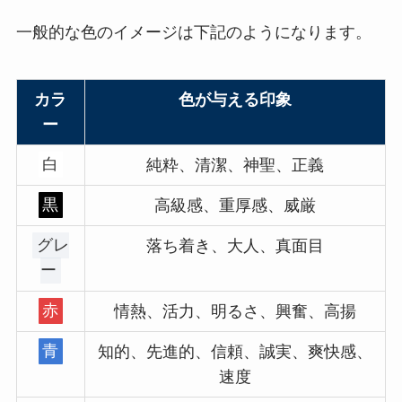
一般的な色のイメージは下記のようになります。
カラ
色が与える印象
ー
白
純粋、清潔、神聖、正義
黒
高級感、重厚感、威厳
グレ
落ち着き、大人、真面目
ー
赤
情熱、活力、明るさ、興奮、高揚
青
知的、先進的、信頼、誠実、爽快感、
速度