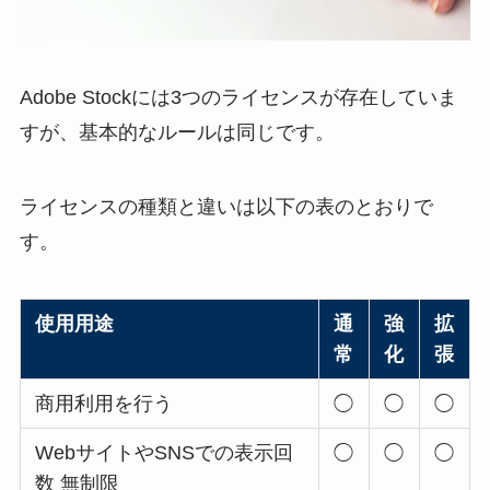
Adobe Stockには3つのライセンスが存在していま
すが、基本的なルールは同じです。
ライセンスの種類と違いは以下の表のとおりで
す。
使用用途
通
強
拡
常
化
張
商用利用を行う
◯
◯
◯
WebサイトやSNSでの表示回
◯
◯
◯
数 無制限