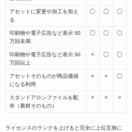
アセットに変更や加工を加え
◯
◯
◯
る
印刷物や電子広告など表示 50
◯
◯
◯
万回未満
印刷物や電子広告など表示 50
×
◯
◯
万回以上
アセットそのものが商品価値
×
×
◯
になる利用
スタンドアロンファイルを配
×
×
×
布（素材そのもの）
ライセンスのランクを上げると完全に上位互換に