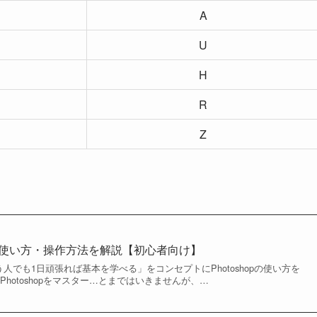
A
U
H
R
Z
opの使い方・操作方法を解説【初心者向け】
を使う人でも1日頑張れば基本を学べる」をコンセプトにPhotoshopの使い方を
hotoshopをマスター…とまではいきませんが、…