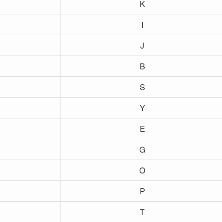
K
I
J
B
S
Y
E
G
O
P
T