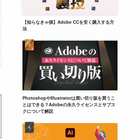
【知らなきゃ損】Adobe CCを安く購入する方
法
PhotoshopやIllustratorは買い切り版を買うこ
とはできる？Adobeの永久ライセンスとサブス
クについて解説