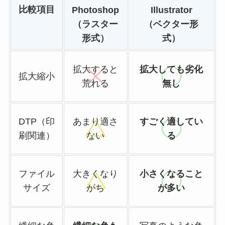
比較項目
Photoshop
Illustrator
（ラスター
（ベクター形
形式）
式）
拡大すると
拡大しても劣化
拡大縮小
荒れる
無し
DTP（印
あまり適さ
すごく適してい
刷関連）
ない
る
ファイル
大きくなり
小さくなること
サイズ
がち
が多い