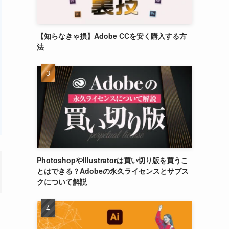
【知らなきゃ損】Adobe CCを安く購入する方
法
PhotoshopやIllustratorは買い切り版を買うこ
とはできる？Adobeの永久ライセンスとサブス
クについて解説